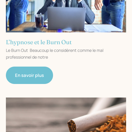
L’hypnose et le Burn Out
Le Burn Out Beaucoup le considèrent comme le mal
professionnel de notre
L’hypnose
En savoir plus
et
le
Burn
Out