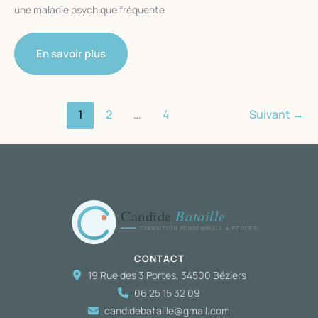
une maladie psychique fréquente
Comprendre
En savoir plus
les
troubles
anxieux
1
2
…
4
Suivant
→
de
l’adulte
(anxiété
grave)
CONTACT
19 Rue des 3 Portes, 34500 Béziers
06 25 15 32 09
candidebataille@gmail.com