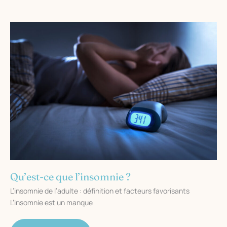
que
l’anorexie
mentale
?
Qu’est-ce que l’insomnie ?
L’insomnie de l’adulte : définition et facteurs favorisants
L’insomnie est un manque