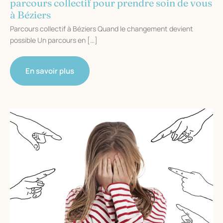
parcours collectif pour prendre soin de vous
à Béziers
Parcours collectif à Béziers Quand le changement devient
possible Un parcours en […]
Quand
En savoir plus
le
changement
devient
possible
:
un
parcours
collectif
pour
prendre
soin
de