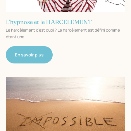
vous
à
Béziers
L’hypnose et le HARCELEMENT
Le harcèlement c’est quoi ? Le harcèlement est défini comme
étant une
L’hypnose
En savoir plus
et
le
HARCELEMENT