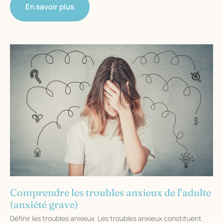
Qu’est-
En savoir plus
ce
que
l’insomnie
?
Comprendre les troubles anxieux de l’adulte
(anxiété grave)
Définir les troubles anxieux Les troubles anxieux constituent