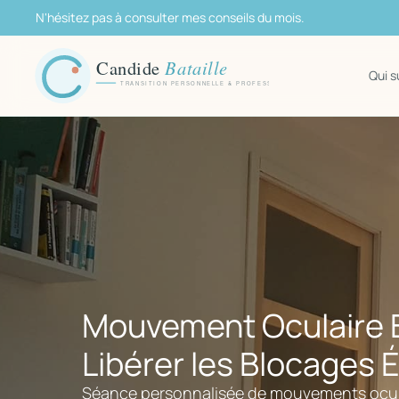
Aller
N'hésitez pas à consulter mes conseils du mois.
au
contenu
Qui s
Mouvement Oculaire B
Libérer les Blocages 
Séance personnalisée de mouvements ocula