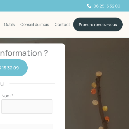
06 25 15 32 09
Outils
Conseil du mois
Contact
Prendre rendez-vous
nformation ?
 15 32 09
ou
Nom
*