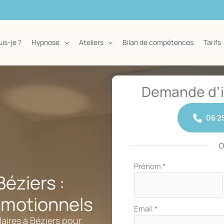
uis-je ?
Hypnose
Ateliers
Bilan de compétences
Tarifs
Demande d’i
06 25
Formulaire
Prénom
*
éziers :
simple
avec
Émotionnels
téléphone
Email
*
ires à Béziers pour