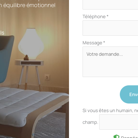
n équilibre émotionnel
Téléphone
*
ls
Message
*
Env
Si vous êtes un humain, n
champ.