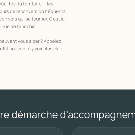
réalités du territoire — les
cours de reconversion fréquents,
ir vers qui se tourner. C’est ici,
inue de l’enrichir.
 peuvent vous aider ? Appelez
it souvent à y voir plus clair.
re démarche d’accompagne