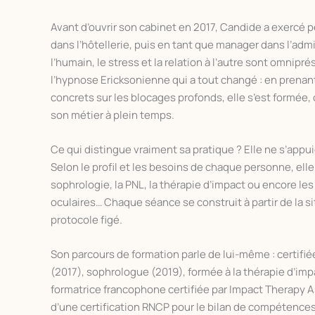
Avant d’ouvrir son cabinet en 2017, Candide a exercé
dans l’hôtellerie, puis en tant que manager dans l’adm
l’humain, le stress et la relation à l’autre sont omnipr
l’hypnose Ericksonienne qui a tout changé : en prenan
concrets sur les blocages profonds, elle s’est formée, c
son métier à plein temps.
Ce qui distingue vraiment sa pratique ? Elle ne s’app
Selon le profil et les besoins de chaque personne, elle
sophrologie, la PNL, la thérapie d’impact ou encore 
oculaires… Chaque séance se construit à partir de la si
protocole figé.
Son parcours de formation parle de lui-même : certif
(2017), sophrologue (2019), formée à la thérapie d’im
formatrice francophone certifiée par Impact Therapy A
d’une certification RNCP pour le bilan de compétence