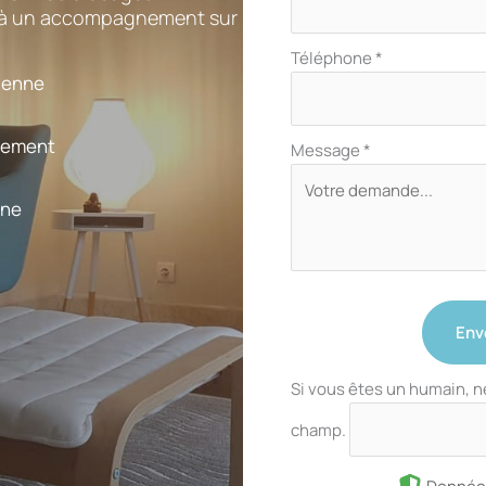
e à un accompagnement sur
Téléphone
*
nienne
gement
Message
*
nne
Env
Si vous êtes un humain, n
champ.