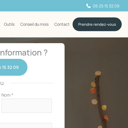
06 25 15 32 09
Outils
Conseil du mois
Contact
Prendre rendez-vous
nformation ?
 15 32 09
ou
Nom
*