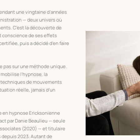
 pendant une vingtaine d’années
inistration — deux univers où
ésents. C’est la découverte de
t conscience de ses effets
ertifiée, puis a décidé d’en faire
uie pas sur une méthode unique.
 mobilise l’hypnose, la
les techniques de mouvements
tuation réelle, jamais d’un
iée en hypnose Ericksonienne
pact par Danie Beaulieu — seule
ssociates (2020) — et titulaire
s depuis 2023. Autant de