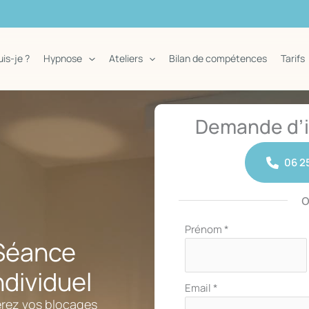
uis-je ?
Hypnose
Ateliers
Bilan de compétences
Tarifs
Demande d’i
06 25
Formulaire
Prénom
*
Séance
simple
avec
dividuel
téléphone
Email
*
bérez vos blocages