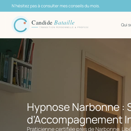
Aller
N'hésitez pas à consulter mes conseils du mois.
au
contenu
Qui s
Hypnose Narbonne : 
d’Accompagnement In
Praticienne certifiée près de Narbonne. Li